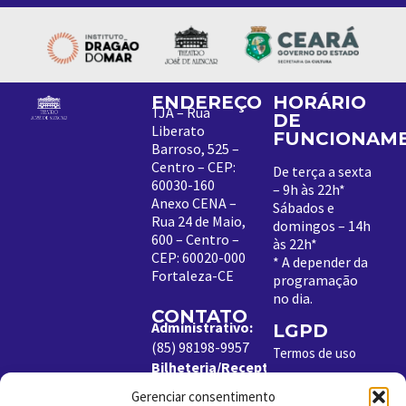
ENDEREÇO
HORÁRIO
TJA – Rua
DE
Liberato
FUNCIONAM
Barroso, 525 –
Centro – CEP:
De terça a sexta
60030-160
– 9h às 22h*
Anexo CENA –
Sábados e
Rua 24 de Maio,
domingos – 14h
600 – Centro –
às 22h*
CEP: 60020-000
*
A depender da
Fortaleza-CE
programação
no dia
.
CONTATO
Administrativo:
LGPD
(85) 98198-9957
Termos de uso
Bilheteria/Receptivo:
Política de
(85) 99204-8843
Cookies
Gerenciar consentimento