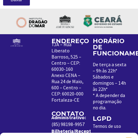
ENDEREÇO
HORÁRIO
TJA – Rua
DE
Liberato
FUNCIONAM
Barroso, 525 –
Centro – CEP:
De terça a sexta
60030-160
– 9h às 22h*
Anexo CENA –
Sábados e
Rua 24 de Maio,
domingos – 14h
600 – Centro –
às 22h*
CEP: 60020-000
*
A depender da
Fortaleza-CE
programação
no dia
.
CONTATO
Administrativo:
LGPD
(85) 98198-9957
Termos de uso
Bilheteria/Receptivo:
Política de
(85) 99204-8843