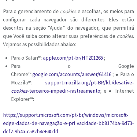
Para o gerenciamento de
cookies
e escolhas, os meios para
configurar cada navegador são diferentes. Eles estão
descritos na seção “Ajuda” do navegador, que permitirá
que Você saiba como alterar suas preferências de
cookies
.
Vejamos as possibilidades abaixo:
Para o Safari™:
apple.com/pt-br/HT201265
;
Para o Google
Chrome™:
google.com/accounts/answer/61416
; ● Para o
Mozzila™:
support.mozilla.org/pt-BR/kb/desative-
cookies
-terceiros-impedir-rastreamento
; e ● Internet
Explorer™:
https://support.microsoft.com/pt-br/windows/microsoft-
edge-dados-de-navegação-e-pri
vacidade-bb8174ba-9d73-
dcf2-9b4a-c582b4e640dd
.