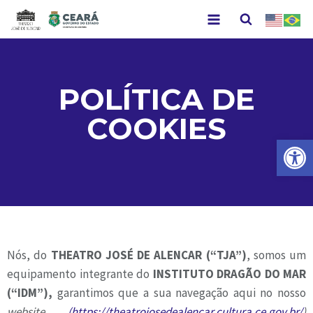
POLÍTICA DE
COOKIES
Abr
Nós, do
THEATRO JOSÉ DE ALENCAR (“TJA”)
, somos um
equipamento integrante do
INSTITUTO DRAGÃO DO MAR
(“IDM”),
garantimos que a sua navegação aqui no nosso
website
(
https://theatrojosedealencar.cultura.ce.gov.br/
)