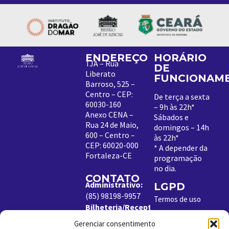
ENDEREÇO
HORÁRIO
TJA – Rua
DE
Liberato
FUNCIONAM
Barroso, 525 –
Centro – CEP:
De terça a sexta
60030-160
– 9h às 22h*
Anexo CENA –
Sábados e
Rua 24 de Maio,
domingos – 14h
600 – Centro –
às 22h*
CEP: 60020-000
*
A depender da
Fortaleza-CE
programação
no dia
.
CONTATO
Administrativo:
LGPD
(85) 98198-9957
Termos de uso
Bilheteria/Receptivo:
Política de
(85) 99204-8843
Cookies
Gerenciar consentimento