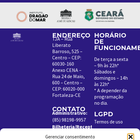
ENDEREÇO
HORÁRIO
TJA – Rua
DE
Liberato
FUNCIONAM
Barroso, 525 –
Centro – CEP:
De terça a sexta
60030-160
– 9h às 22h*
Anexo CENA –
Sábados e
Rua 24 de Maio,
domingos – 14h
600 – Centro –
às 22h*
CEP: 60020-000
*
A depender da
Fortaleza-CE
programação
no dia
.
CONTATO
Administrativo:
LGPD
(85) 98198-9957
Termos de uso
Bilheteria/Receptivo:
Política de
(85) 99204-8843
Cookies
Gerenciar consentimento