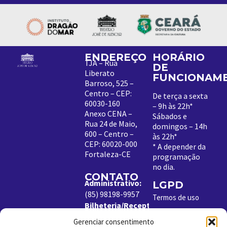
ENDEREÇO
HORÁRIO
TJA – Rua
DE
Liberato
FUNCIONAM
Barroso, 525 –
Centro – CEP:
De terça a sexta
60030-160
– 9h às 22h*
Anexo CENA –
Sábados e
Rua 24 de Maio,
domingos – 14h
600 – Centro –
às 22h*
CEP: 60020-000
*
A depender da
Fortaleza-CE
programação
no dia
.
CONTATO
Administrativo:
LGPD
(85) 98198-9957
Termos de uso
Bilheteria/Receptivo:
Política de
(85) 99204-8843
Cookies
Gerenciar consentimento