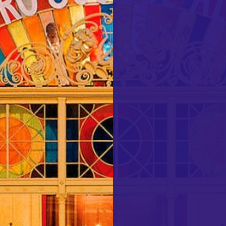
MAIS
SAB
Como Chegar