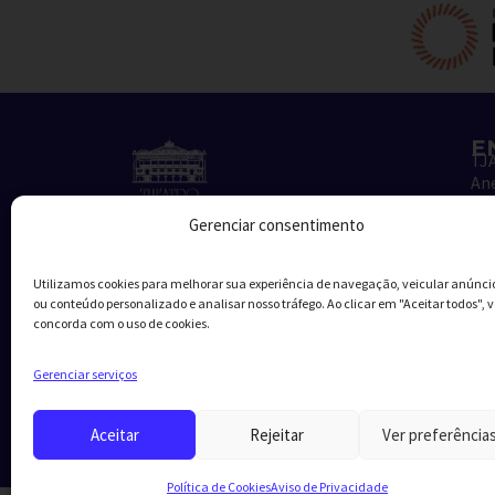
E
TJA
Ane
Fo
Gerenciar consentimento
C
Ad
Utilizamos cookies para melhorar sua experiência de navegação, veicular anúnci
Bi
ou conteúdo personalizado e analisar nosso tráfego. Ao clicar em "Aceitar todos", 
Vi
concorda com o uso de cookies.
Fo
Pa
Gerenciar serviços
TJ
“Z
Aceitar
Rejeitar
Ver preferência
Política de Cookies
Aviso de Privacidade