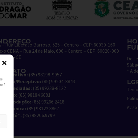
NDEREÇO
HO
 – Rua Liberato Barroso, 525 – Centro – CEP: 60030-160
FU
xo CENA – Rua 24 de Maio, 600 – Centro – CEP: 60020-000
rtaleza-CE
De te
Sába
ONTATO
*
A d
ministrativo:
(85) 98198-9957
os
lheteria/Receptivo:
(85) 99204-8843
LG
você
sitas Mediadas:
(85) 99238-8122
Termo
rmação:
(85) 98184.6881
Polít
uta/Produção:
(85) 99266.2418
Aviso
A Comunica:
(85) 98122.8867
ap do Zé”:
(85) 98206.9799
s