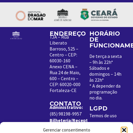
ENDEREÇO
HORÁRIO
TJA – Rua
DE
Liberato
FUNCIONAM
Barroso, 525 –
Centro – CEP:
De terça a sexta
60030-160
– 9h às 22h*
Anexo CENA –
Sábados e
Rua 24 de Maio,
domingos – 14h
600 – Centro –
às 22h*
CEP: 60020-000
*
A depender da
Fortaleza-CE
programação
no dia
.
CONTATO
Administrativo:
LGPD
(85) 98198-9957
Termos de uso
Bilheteria/Receptivo:
Política de
(85) 99204-8843
Cookies
Gerenciar consentimento