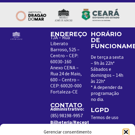
ENDEREÇO
HORÁRIO
TJA – Rua
DE
Liberato
FUNCIONAM
Barroso, 525 –
Centro – CEP:
De terça a sexta
60030-160
– 9h às 22h*
Anexo CENA –
Sábados e
Rua 24 de Maio,
domingos – 14h
600 – Centro –
às 22h*
CEP: 60020-000
*
A depender da
Fortaleza-CE
programação
no dia
.
CONTATO
Administrativo:
LGPD
(85) 98198-9957
Termos de uso
Bilheteria/Receptivo:
Política de
(85) 99204-8843
Cookies
Gerenciar consentimento