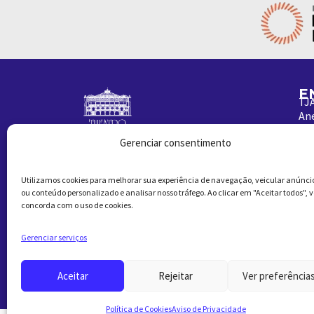
E
TJA
Ane
Fo
Gerenciar consentimento
C
Ad
Utilizamos cookies para melhorar sua experiência de navegação, veicular anúnci
Bi
ou conteúdo personalizado e analisar nosso tráfego. Ao clicar em "Aceitar todos", 
Vi
concorda com o uso de cookies.
Fo
Pa
Gerenciar serviços
TJ
“Z
Aceitar
Rejeitar
Ver preferência
Política de Cookies
Aviso de Privacidade