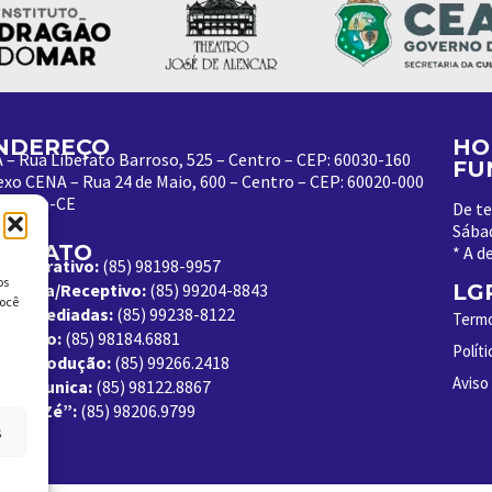
NDEREÇO
HO
 – Rua Liberato Barroso, 525 – Centro – CEP: 60030-160
FU
xo CENA – Rua 24 de Maio, 600 – Centro – CEP: 60020-000
rtaleza-CE
De te
Sába
ONTATO
*
A d
ministrativo:
(85) 98198-9957
os
lheteria/Receptivo:
(85) 99204-8843
LG
você
sitas Mediadas:
(85) 99238-8122
Termo
rmação:
(85) 98184.6881
Polít
uta/Produção:
(85) 99266.2418
Aviso
A Comunica:
(85) 98122.8867
ap do Zé”:
(85) 98206.9799
s