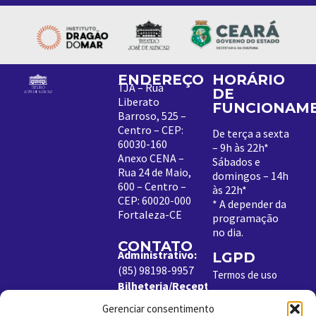
ENDEREÇO
HORÁRIO
TJA – Rua
DE
Liberato
FUNCIONAM
Barroso, 525 –
Centro – CEP:
De terça a sexta
60030-160
– 9h às 22h*
Anexo CENA –
Sábados e
Rua 24 de Maio,
domingos – 14h
600 – Centro –
às 22h*
CEP: 60020-000
*
A depender da
Fortaleza-CE
programação
no dia
.
CONTATO
Administrativo:
LGPD
(85) 98198-9957
Termos de uso
Bilheteria/Receptivo:
Política de
(85) 99204-8843
Cookies
Gerenciar consentimento