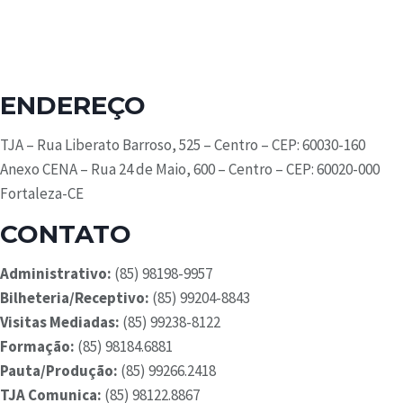
ENDEREÇO
TJA – Rua Liberato Barroso, 525 – Centro – CEP: 60030-160
Anexo CENA – Rua 24 de Maio, 600 – Centro – CEP: 60020-000
Fortaleza-CE
CONTATO
Administrativo:
(85) 98198-9957
Bilheteria/Receptivo:
(85) 99204-8843
Visitas Mediadas:
(85) 99238-8122
Formação:
(85) 98184.6881
Pauta/Produção:
(85) 99266.2418
TJA Comunica:
(85) 98122.8867