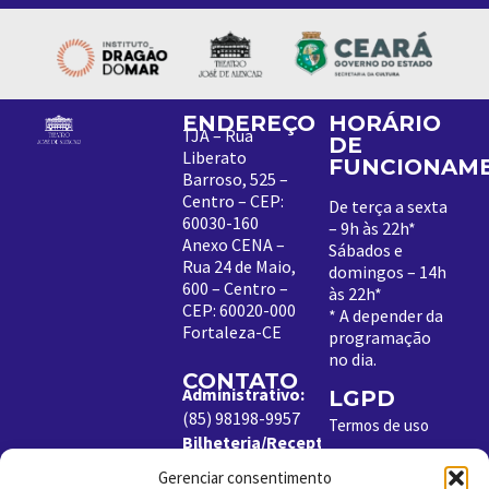
ENDEREÇO
HORÁRIO
TJA – Rua
DE
Liberato
FUNCIONAM
Barroso, 525 –
Centro – CEP:
De terça a sexta
60030-160
– 9h às 22h*
Anexo CENA –
Sábados e
Rua 24 de Maio,
domingos – 14h
600 – Centro –
às 22h*
CEP: 60020-000
*
A depender da
Fortaleza-CE
programação
no dia
.
CONTATO
Administrativo:
LGPD
(85) 98198-9957
Termos de uso
Bilheteria/Receptivo:
Política de
(85) 99204-8843
Cookies
Gerenciar consentimento