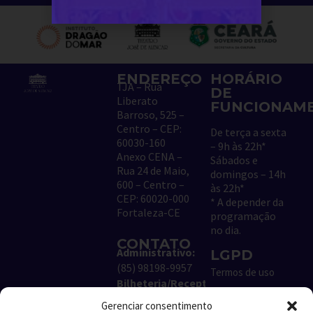
ENDEREÇO
HORÁRIO
TJA – Rua
DE
Liberato
FUNCIONAM
Barroso, 525 –
Centro – CEP:
De terça a sexta
60030-160
– 9h às 22h*
Anexo CENA –
Sábados e
Rua 24 de Maio,
domingos – 14h
600 – Centro –
às 22h*
CEP: 60020-000
*
A depender da
Fortaleza-CE
programação
no dia
.
CONTATO
Administrativo:
LGPD
(85) 98198-9957
Termos de uso
Bilheteria/Receptivo:
Política de
(85) 99204-8843
Cookies
Gerenciar consentimento