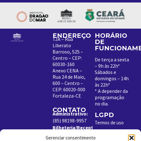
ENDEREÇO
HORÁRIO
TJA – Rua
DE
Liberato
FUNCIONAM
Barroso, 525 –
Centro – CEP:
De terça a sexta
60030-160
– 9h às 22h*
Anexo CENA –
Sábados e
Rua 24 de Maio,
domingos – 14h
600 – Centro –
às 22h*
CEP: 60020-000
*
A depender da
Fortaleza-CE
programação
no dia
.
CONTATO
Administrativo:
LGPD
(85) 98198-9957
Termos de uso
Bilheteria/Receptivo:
Política de
(85) 99204-8843
Cookies
Gerenciar consentimento