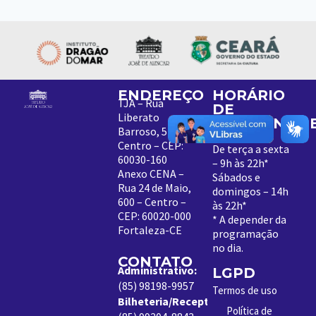
ENDEREÇO
HORÁRIO
TJA – Rua
DE
Liberato
FUNCIONAM
Barroso, 525 –
Centro – CEP:
De terça a sexta
60030-160
– 9h às 22h*
Anexo CENA –
Sábados e
Rua 24 de Maio,
domingos – 14h
600 – Centro –
às 22h*
CEP: 60020-000
*
A depender da
Fortaleza-CE
programação
no dia
.
CONTATO
Administrativo:
LGPD
(85) 98198-9957
Termos de uso
Bilheteria/Receptivo:
Política de