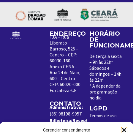
ENDEREÇO
HORÁRIO
TJA – Rua
DE
Liberato
FUNCIONAM
Barroso, 525 –
Centro – CEP:
De terça a sexta
60030-160
– 9h às 22h*
Anexo CENA –
Sábados e
Rua 24 de Maio,
domingos – 14h
600 – Centro –
às 22h*
CEP: 60020-000
*
A depender da
Fortaleza-CE
programação
no dia
.
CONTATO
Administrativo:
LGPD
(85) 98198-9957
Termos de uso
Bilheteria/Receptivo:
Política de
(85) 99204-8843
Cookies
Gerenciar consentimento