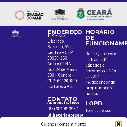
ENDEREÇO
HORÁRIO
TJA – Rua
DE
Liberato
FUNCIONAM
Barroso, 525 –
Centro – CEP:
De terça a sexta
60030-160
– 9h às 22h*
Anexo CENA –
Sábados e
Rua 24 de Maio,
domingos – 14h
600 – Centro –
às 22h*
CEP: 60020-000
*
A depender da
Fortaleza-CE
programação
no dia
.
CONTATO
Administrativo:
LGPD
(85) 98198-9957
Termos de uso
Bilheteria/Receptivo:
Política de
(85) 99204-8843
Cookies
Gerenciar consentimento