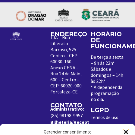
ENDEREÇO
HORÁRIO
TJA – Rua
DE
Liberato
FUNCIONAM
Barroso, 525 –
Centro – CEP:
De terça a sexta
60030-160
– 9h às 22h*
Anexo CENA –
Sábados e
Rua 24 de Maio,
domingos – 14h
600 – Centro –
às 22h*
CEP: 60020-000
*
A depender da
Fortaleza-CE
programação
no dia
.
CONTATO
Administrativo:
LGPD
(85) 98198-9957
Termos de uso
Bilheteria/Receptivo:
Política de
(85) 99204-8843
Cookies
Gerenciar consentimento