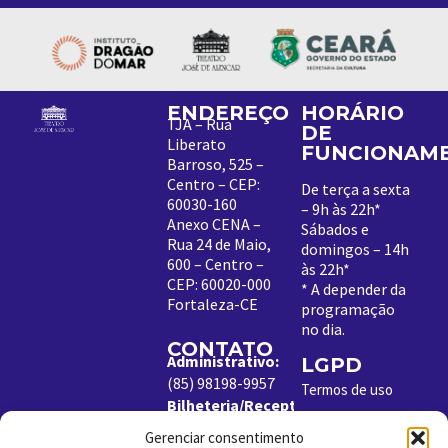
ENDEREÇO
HORÁRIO
TJA – Rua
DE
Liberato
FUNCIONAM
Barroso, 525 –
Centro – CEP:
De terça a sexta
60030-160
– 9h às 22h*
Anexo CENA –
Sábados e
Rua 24 de Maio,
domingos – 14h
600 – Centro –
às 22h*
CEP: 60020-000
*
A depender da
Fortaleza-CE
programação
no dia
.
CONTATO
Administrativo:
LGPD
(85) 98198-9957
Termos de uso
Bilheteria/Receptivo:
Política de
(85) 99204-8843
Cookies
Gerenciar consentimento