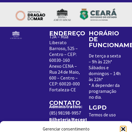
ENDEREÇO
HORÁRIO
TJA – Rua
DE
Liberato
FUNCIONAM
Barroso, 525 –
Centro – CEP:
De terça a sexta
60030-160
– 9h às 22h*
Anexo CENA –
Sábados e
Rua 24 de Maio,
domingos – 14h
600 – Centro –
às 22h*
CEP: 60020-000
*
A depender da
Fortaleza-CE
programação
no dia
.
CONTATO
Administrativo:
LGPD
(85) 98198-9957
Termos de uso
Bilheteria/Receptivo:
Política de
(85) 99204-8843
Cookies
Gerenciar consentimento