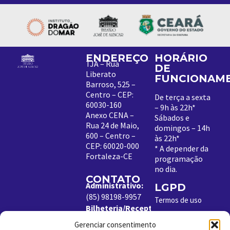
ENDEREÇO
HORÁRIO
TJA – Rua
DE
Liberato
FUNCIONAM
Barroso, 525 –
Centro – CEP:
De terça a sexta
60030-160
– 9h às 22h*
Anexo CENA –
Sábados e
Rua 24 de Maio,
domingos – 14h
600 – Centro –
às 22h*
CEP: 60020-000
*
A depender da
Fortaleza-CE
programação
no dia
.
CONTATO
Administrativo:
LGPD
(85) 98198-9957
Termos de uso
Bilheteria/Receptivo:
Política de
(85) 99204-8843
Cookies
Gerenciar consentimento