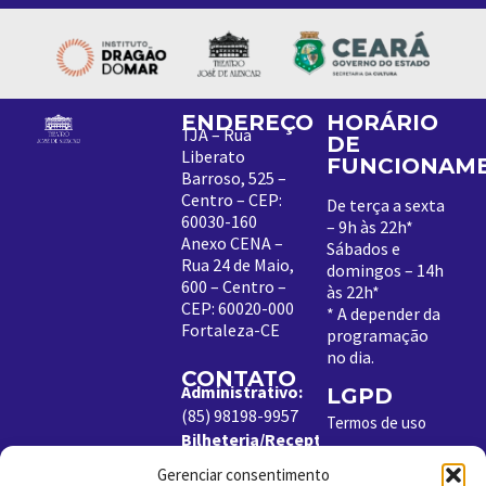
ENDEREÇO
HORÁRIO
TJA – Rua
DE
Liberato
FUNCIONAM
Barroso, 525 –
Centro – CEP:
De terça a sexta
60030-160
– 9h às 22h*
Anexo CENA –
Sábados e
Rua 24 de Maio,
domingos – 14h
600 – Centro –
às 22h*
CEP: 60020-000
*
A depender da
Fortaleza-CE
programação
no dia
.
CONTATO
Administrativo:
LGPD
(85) 98198-9957
Termos de uso
Bilheteria/Receptivo:
Política de
(85) 99204-8843
Cookies
Gerenciar consentimento