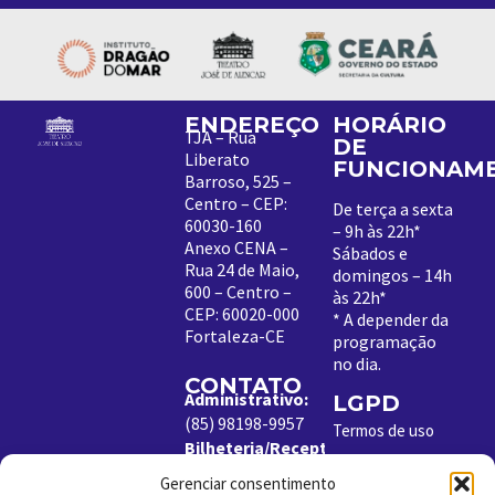
ENDEREÇO
HORÁRIO
TJA – Rua
DE
Liberato
FUNCIONAM
Barroso, 525 –
Centro – CEP:
De terça a sexta
60030-160
– 9h às 22h*
Anexo CENA –
Sábados e
Rua 24 de Maio,
domingos – 14h
600 – Centro –
às 22h*
CEP: 60020-000
*
A depender da
Fortaleza-CE
programação
no dia
.
CONTATO
Administrativo:
LGPD
(85) 98198-9957
Termos de uso
Bilheteria/Receptivo:
Política de
(85) 99204-8843
Cookies
Gerenciar consentimento