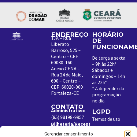
ENDEREÇO
HORÁRIO
TJA – Rua
DE
Liberato
FUNCIONAM
Barroso, 525 –
Centro – CEP:
De terça a sexta
60030-160
– 9h às 22h*
Anexo CENA –
Sábados e
Rua 24 de Maio,
domingos – 14h
600 – Centro –
às 22h*
CEP: 60020-000
*
A depender da
Fortaleza-CE
programação
no dia
.
CONTATO
Administrativo:
LGPD
(85) 98198-9957
Termos de uso
Bilheteria/Receptivo:
Política de
(85) 99204-8843
Cookies
Gerenciar consentimento