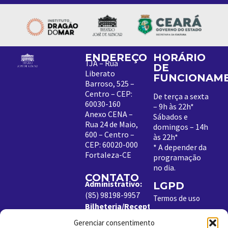
ENDEREÇO
HORÁRIO
TJA – Rua
DE
Liberato
FUNCIONAM
Barroso, 525 –
Centro – CEP:
De terça a sexta
60030-160
– 9h às 22h*
Anexo CENA –
Sábados e
Rua 24 de Maio,
domingos – 14h
600 – Centro –
às 22h*
CEP: 60020-000
*
A depender da
Fortaleza-CE
programação
no dia
.
CONTATO
Administrativo:
LGPD
(85) 98198-9957
Termos de uso
Bilheteria/Receptivo:
Política de
(85) 99204-8843
Cookies
Gerenciar consentimento