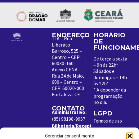
ENDEREÇO
HORÁRIO
TJA – Rua
DE
Liberato
FUNCIONAM
Barroso, 525 –
Centro – CEP:
De terça a sexta
60030-160
– 9h às 22h*
Anexo CENA –
Sábados e
Rua 24 de Maio,
domingos – 14h
600 – Centro –
às 22h*
CEP: 60020-000
*
A depender da
Fortaleza-CE
programação
no dia
.
CONTATO
Administrativo:
LGPD
(85) 98198-9957
Termos de uso
Bilheteria/Receptivo:
Política de
(85) 99204-8843
Cookies
Gerenciar consentimento