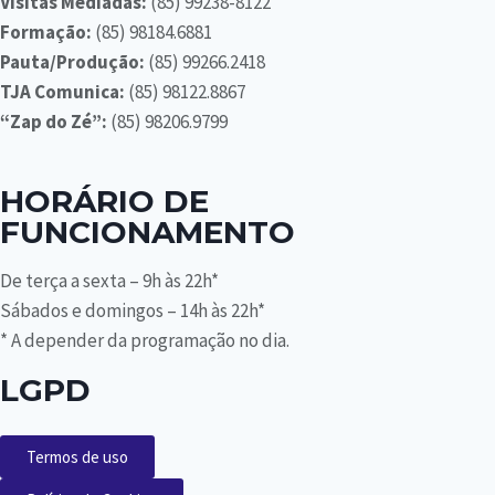
Visitas Mediadas:
(85) 99238-8122
Formação:
(85) 98184.6881
Pauta/Produção:
(85) 99266.2418
TJA Comunica:
(85) 98122.8867
“Zap do Zé”:
(85) 98206.9799
HORÁRIO DE
FUNCIONAMENTO
De terça a sexta – 9h às 22h*
Sábados e domingos – 14h às 22h*
*
A depender da programação no dia
.
LGPD
Termos de uso