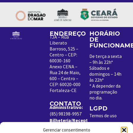
ENDEREÇO
HORÁRIO
TJA – Rua
DE
Liberato
FUNCIONAM
Barroso, 525 –
Centro – CEP:
De terça a sexta
60030-160
– 9h às 22h*
Anexo CENA –
Sábados e
Rua 24 de Maio,
domingos – 14h
600 – Centro –
às 22h*
CEP: 60020-000
*
A depender da
Fortaleza-CE
programação
no dia
.
CONTATO
Administrativo:
LGPD
(85) 98198-9957
Termos de uso
Bilheteria/Receptivo:
Política de
(85) 99204-8843
Cookies
Gerenciar consentimento